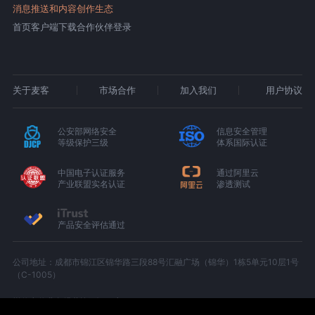
消息推送和内容创作生态
首页
客户端下载
合作伙伴登录
关于麦客
市场合作
加入我们
用户协议
公安部网络安全
信息安全管理
等级保护三级
体系国际认证
中国电子认证服务
通过阿里云
产业联盟实名认证
渗透测试
产品安全评估通过
公司地址：成都市锦江区锦华路三段88号汇融广场（锦华）1栋5单元10层1号
（C-1005）
增值电信业务经营许可证：京B2-20180674
京ICP备15000327号-1
川公网安备 51010402000439 号