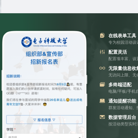
在线表单工具
专为校园活动设
配置灵活
配置项丰富、设
无限量信息收
无访问上限、无
多终端适配
电脑/平板/手
通知提醒功能
群发活动通知、
数据管理后台
按活动类型实时