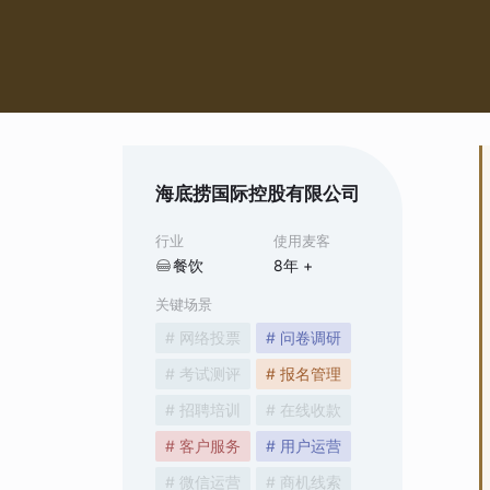
海底捞国际控股有限公司
行业
使用麦客
餐饮
8
年 +
关键场景
# 网络投票
# 问卷调研
# 考试测评
# 报名管理
# 招聘培训
# 在线收款
# 客户服务
# 用户运营
# 微信运营
# 商机线索