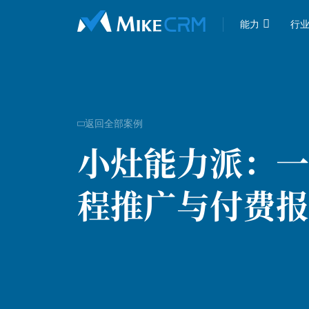

能力
行
返回全部案例

小灶能力派：
一
程推广与付费报