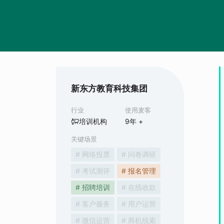
新东方教育科技集团
行业
使用麦客
培训机构
9
年 +
关键场景
# 网络投票
# 问卷调研
# 考试测评
# 报名管理
# 招聘培训
# 在线收款
# 客户服务
# 用户运营
# 微信运营
# 商机线索