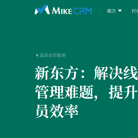

能力
行
返回全部案例

新东方：
解决线
管理难题，提升
员效率