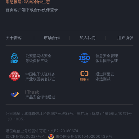
消息推送和内容创作生态
首页
客户端下载
合作伙伴登录
关于麦客
市场合作
加入我们
用户协议
公安部网络安全
信息安全管理
等级保护三级
体系国际认证
中国电子认证服务
通过阿里云
产业联盟实名认证
渗透测试
产品安全评估通过
公司地址：成都市锦江区锦华路三段88号汇融广场（锦华）1栋5单元10层1号
（C-1005）
增值电信业务经营许可证：京B2-20180674
京ICP备15000327号-1
川公网安备 51010402000439 号